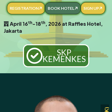
REGISTRATION
BOOK HOTEL
SIGN UP
th
th
April 16
-18
, 2026 at Raffles Hotel,
Jakarta
SKP
KEMENKES