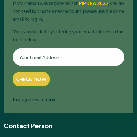
If your email was registered for
PIPKRA 2025
, you do
not need to create a new account. please use the same
email to log in.
You can check it by entering your email address in the
field below.
CHECK NOW
Instagram
Facebook
Contact Person